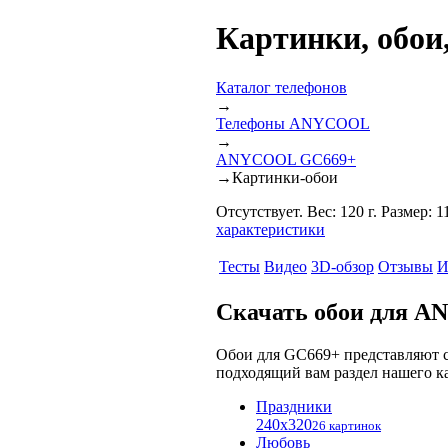
Картинки, обо
Каталог телефонов
→
Телефоны ANYCOOL
→
ANYCOOL GC669+
→
Картинки-обои
Отсутствует. Вес: 120 г. Размер: 
характеристики
Тесты
Видео
3D-обзор
Отзывы
И
Скачать обои для 
Обои для GC669+ представляют 
подходящий вам раздел нашего 
Праздники
240x320
26 картинок
Любовь