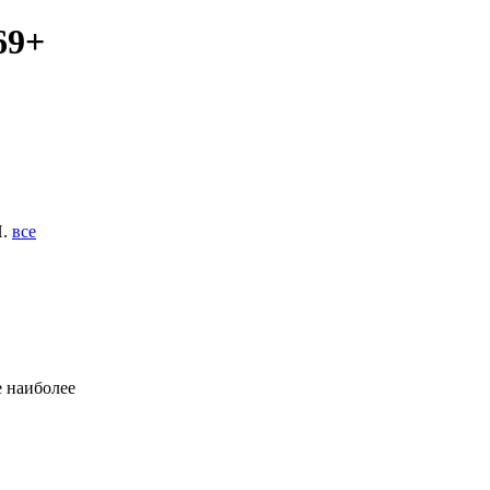
69+
П.
все
е наиболее