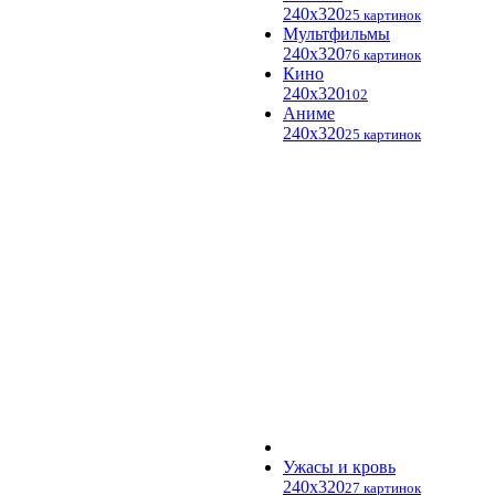
240x320
25 картинок
Мультфильмы
240x320
76 картинок
Кино
240x320
102
Аниме
240x320
25 картинок
Ужасы и кровь
240x320
27 картинок