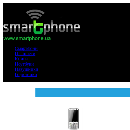
Смартфони
Планшети
Книги
Ноутбуки
Навушники
Годинники