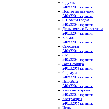
Фрукты
240x320
55 картинок
Портреты девушек
240x320
33 картинки
С Новым Годом!
240x320
57 картинок
День святого Валентина
240x320
44 картинки
Космос
240x320
35 картинок
Самолеты
240x320
18 картинок
8 Марта
240x320
50 картинок
Закат солнца
240x320
73 картинки
Формула1
240x320
47 картинок
Индейцы
240x320
28 картинок
Райские острова
240x320
28 картинок
Абстракция
240x320
55 картинок
Игры