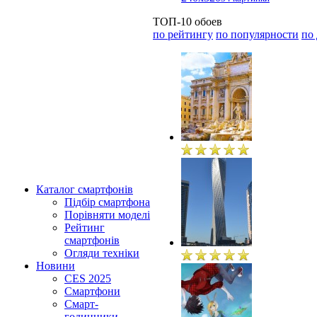
ТОП-10 обоев
по рейтингу
по популярности
по
Каталог смартфонів
Підбір смартфона
Порівняти моделі
Рейтинг
смартфонів
Огляди техніки
Новини
CES 2025
Смартфони
Смарт-
годинники